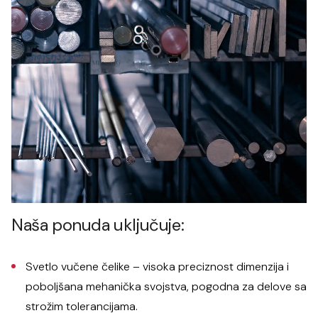
Naša ponuda uključuje:
Svetlo vučene čelike – visoka preciznost dimenzija i
poboljšana mehanička svojstva, pogodna za delove sa
strožim tolerancijama.